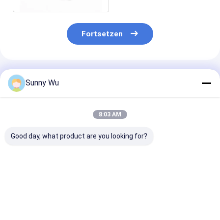
Fortsetzen
Empfohlene Produkte
Sunny Wu
8:03 AM
Good day, what product are you looking for?
eMMC 5.1 Consumer
Multi-Capacity High
eMMC 5.1 Indu
Grade High Speed
Performance eMMC
Grade eMMC 5
eMMC 5.1 Memory
5.1 Memory IC
Flash Storage
Chip For Tablet
8Gb/32GB/64GB TLC
Wide Tempera
Smart TV
Consumer Grade
Support
Bestpreis
Bestpreis
Bestprei
Flash Storage for
Laptop Applications