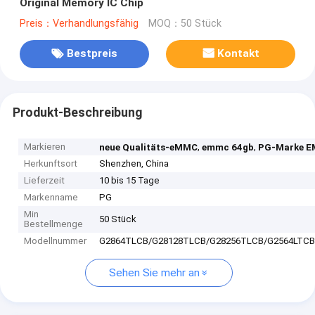
Original Memory IC Chip
Preis：Verhandlungsfähig
MOQ：50 Stück
Bestpreis
Kontakt
Produkt-Beschreibung
Markieren
,
,
neue Qualitäts-eMMC
emmc 64gb
PG-Marke 
Herkunftsort
Shenzhen, China
Lieferzeit
10 bis 15 Tage
Markenname
PG
Min
50 Stück
Bestellmenge
Modellnummer
G2864TLCB/G28128TLCB/G28256TLCB/G2564LTCB
Sehen Sie mehr an