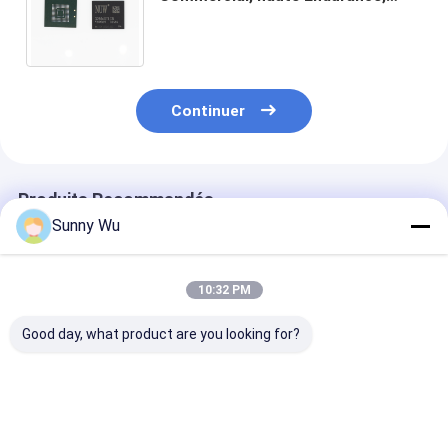
24/7, pour kiosque, affichage
publicitaire, Terminal libre-Service
Continuer
Produits Recommandés
Sunny Wu
10:32 PM
Good day, what product are you looking for?
64 Go EMMC5.1 128
NUW Marque PSLC
eMMC 5.1 puc
Go 256 Go 512 Go
eMMC 4GB 8GB 16GB
flash intégrée
Pour AR VR Montre
Nand Composant de
64 GB eMMC p
Intelligente Console
puce pour carte
carte de télévi