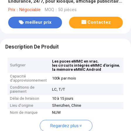
Endurance, 24/7, pour kiosque, affichage publicitaire,
Terminal libre-Service
Prix：Négociable
MOQ：50 pièces
meilleur prix
Contactez
Description De Produit
,
Les puces eMMC en vrac
Surligner
,
les circuits intégrés eMMC d'origine
la mémoire eMMC Android
Capacité
100k par mois
d'approvisionnement
Conditions de
LC, T/T
paiement
Délai de livraison
10 à 15 jours
Lieu d'origine
Shenzhen, Chine
Nom de marque
NUW
Regardez plus