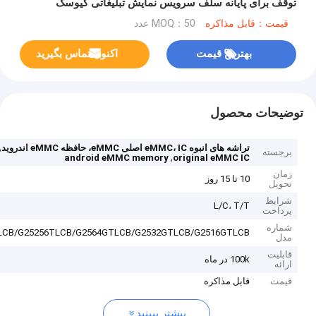
توقف برای پایانه سلف سرویس نمایش تبلیغاتی کیوسک
قیمت：قابل مذاکره
MOQ：50 عدد
بهترین قیمت
اکنون تماس بگیرید
توضیحات محصول
,
تراشه های انبوه eMMC، IC اصلی eMMC، حافظه eMMC اندروید
برجسته
,
android eMMC memory
original eMMC IC
زمان
10 تا 15 روز
تحویل
شرایط
L/C، T/T
پرداخت
شماره
LCB/G25256TLCB/G2564GTLCB/G2532GTLCB/G2516GTLCB
مدل
قابلیت
100k در ماه
ارائه
قیمت
قابل مذاکره
بیشتر ببینید