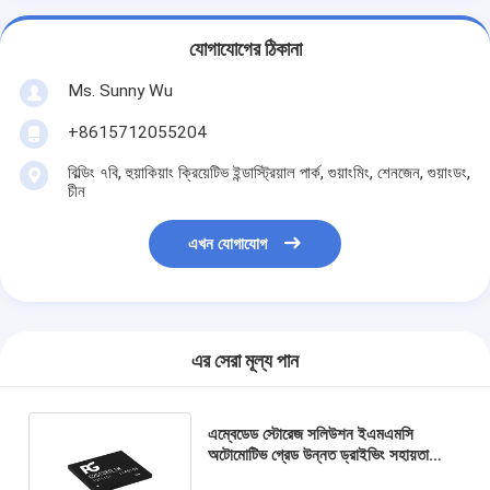
যোগাযোগের ঠিকানা
Ms. Sunny Wu
+8615712055204
বিল্ডিং ৭বি, হুয়াকিয়াং ক্রিয়েটিভ ইন্ডাস্ট্রিয়াল পার্ক, গুয়াংমিং, শেনজেন, গুয়াংডং,
চীন
এখন যোগাযোগ
এর সেরা মূল্য পান
এম্বেডেড স্টোরেজ সলিউশন ইএমএমসি
অটোমোটিভ গ্রেড উন্নত ড্রাইভিং সহায়তা
সিস্টেমের জন্য বিজিএ১৫৩ প্যাকেজ মেমরি