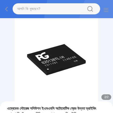
2
/
2
এম্বেডেড স্টোরেজ সলিউশন ইএমএমসি অটোমোটিভ গ্রেড উন্নত ড্রাইভিং