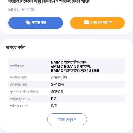
সহায়তা সিস্টেমের জন্য বিজিএ১৫৩ প্যাকেজ মেমরি আইসি
MOQ：50PCS
ভালো দাম
এখন যোগাযোগ
পণ্যের বর্ণনা
,
EMMC অটোমোটিভ গ্রেড
লক্ষণীয় করা
,
eMMC BGA153 প্যাকেজ
EMMC অটোমোটিভ গ্রেড 128GB
উৎপত্তি স্থল
শেনজেন, চীন
ডেলিভারি সময়
3~10দিন
ন্যূনতম চাহিদার পরিমাণ
50PCS
পরিচিতিমুলক নাম
PG
পরিশোধের শর্ত
টি/টি
আরো দেখুন