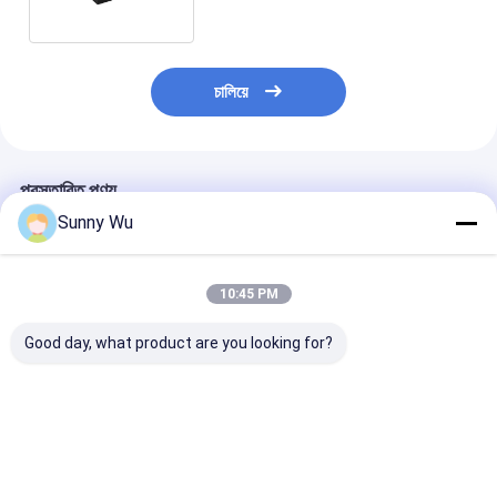
আইসি
চালিয়ে
প্রস্তাবিত পণ্য
Sunny Wu
10:45 PM
Good day, what product are you looking for?
অটোমোটিভ গ্রেড ইএমএমসি
আইভিআই এডিএসের জন্য
256 জিবি 128 জিবি 
অরিজিনাল এমবেডেড মেমরি
অটোমোটিভ গ্রেড ইএমএমসি
ক্ষমতা অটোমেটিভ গ্রে
আইসি ইন-ভেহিকেল
এমবেডেড ইএমএমসি 5.1 64
এমএমসি সমর্থন -4
ইনফোটেইনমেন্ট (আইভিআই)-
গিগাবাইট 128 গিগাবাইট
°C কিওক্সিয়া গুড ডাই
এর জন্য
সাথে
ভালো দাম
ভালো দাম
ভালো দাম