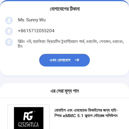
যোগাযোগের ঠিকানা
Ms. Sunny Wu
+8615712055204
বিল্ডিং ৭বি, হুয়াকিয়াং ক্রিয়েটিভ ইন্ডাস্ট্রিয়াল পার্ক, গুয়াংমিং, শেনজেন, গুয়াংডং,
চীন
এখন যোগাযোগ
এর সেরা মূল্য পান
মোবাইল এবং এমবেডেড ডিভাইসের জন্য হাই-
স্পিড eMMC 5.1 ফ্ল্যাশ স্টোরেজ সলিউশন