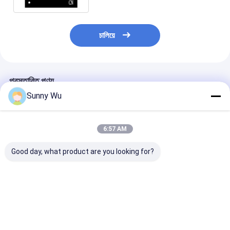
চালিয়ে
প্রস্তাবিত পণ্য
Sunny Wu
6:57 AM
Good day, what product are you looking for?
12mm X 16mm
64GB EMMC 5.1
আইওটি এবং স্মার্ট ডিভ
EMMC মেমোরি চিপ দ্রুত ডেটা
স্টোরেজ চিপ - এমবেডেড
জন্য নির্ভরযোগ্য ইএ
ট্রান্সফার 400MB/s পর্যন্ত
সিস্টেমের জন্য উচ্চ-গতির
ফ্ল্যাশ মেমরি মোবাইল 
দ্রুত প্রক্রিয়াকরণের জন্য
সমাধান
সলিউশন
ক্রমিক পাঠ
ভালো দাম
ভালো দাম
ভালো দাম