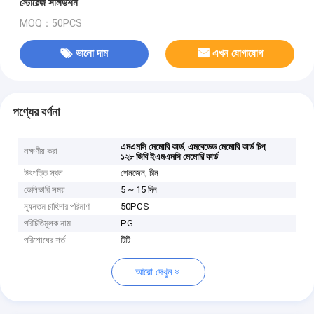
স্টোরেজ সলিউশন
MOQ：50PCS
ভালো দাম
এখন যোগাযোগ
পণ্যের বর্ণনা
,
,
এমএমসি মেমোরি কার্ড
এমবেডেড মেমোরি কার্ড চিপ
লক্ষণীয় করা
১২৮ জিবি ইএমএমসি মেমোরি কার্ড
উৎপত্তি স্থল
শেনজেন, চীন
ডেলিভারি সময়
5 ~ 15 দিন
ন্যূনতম চাহিদার পরিমাণ
50PCS
পরিচিতিমুলক নাম
PG
পরিশোধের শর্ত
টিটি
আরো দেখুন