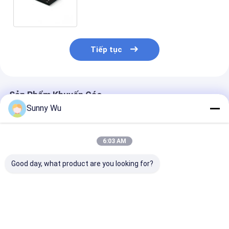
MB/giây và khả năng chịu nhiệt độ
rộng cho TCU
Tiếp tục
Sản Phẩm Khuyến Cáo
Sunny Wu
6:03 AM
Good day, what product are you looking for?
Đơn vị eMMC gốc bộ
EMMC cấp ô tô cho
256GB 128GB
nhớ nhúng IC cho
IVI ADAS EMMC
Capacity Auto
thông tin giải trí trên
nhúng 5.1 64GB
Grade eMMC h
xe IVI
128GB
-45 ~ 105 ° C v
KIOXIA Good D
Giá tốt nhất
Giá tốt nhất
Giá tốt n