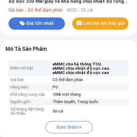
độ đọc 330 MB/giây và khả năng chịu nhiệt độ rộng
cho TCU
Giá bán：Có thể đàm phán
MOQ：50 cái
Giá tốt nhất
Liên hệ với bây giờ
Mô Tả Sản Phẩm
,
eMMC cho hệ thống TCU
Điểm nổi bật
,
eMMC chịu nhiệt độ cực cao
eMMC chịu nhiệt độ cực cao
Giá bán
Có thể đàm phán
Hàng hiệu
PG
Khả năng cung cấp
100k một tháng
Nguồn gốc
Thâm Quyến, Trung Quốc
Số lượng đặt hàng
50 cái
tối thiểu
Xem thêm