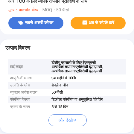
और TCU के लिए व्यापक तापमान प्रतिरोध के साथ
मूल्य：बातचीत योग्य
MOQ：50 पीसी
सबसे अच्छी कीमत
अब से संपर्क करें
उत्पाद विवरण
,
टीसीयू प्रणाली के लिए ईएमएमसी
हाई लाइट
,
अत्यधिक तापमान प्रतिरोधी ईएमएमसी
अत्यधिक तापमान प्रतिरोधी ईएमएमसी
आपूर्ति की क्षमता
एक महीने में 100k
उत्पत्ति के प्लेस
शेनझेन, चीन
न्यूनतम आदेश मात्रा
50 पीसी
पैकेजिंग विवरण
डिफ़ॉल्ट पैकेजिंग या अनुकूलित पैकेजिंग
प्रसव के समय
3 से 15 दिन
और देखो