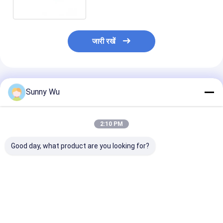
जारी रखें
अनुशंसित उत्पाद
Sunny Wu
2:10 PM
Good day, what product are you looking for?
ऑटोमोटिव ग्रेड eMMC मूल
IVI ADAS के लिए
256GB 128GB बड़ी
एम्बेडेड मेमोरी आईसी के लिए
ऑटोमोटिव ग्रेड eMMC
ऑटोमोटिव ग्रेड 
इनबोर्ड इन्फोटेनमेंट IVI
एम्बेडेड EMMC 5.1 64GB
समर्थन -45~105°
128GB
साथ KIOXIA गुड ड
सबसे अच्छी कीमत
सबसे अच्छी कीमत
सबसे अच्छी 