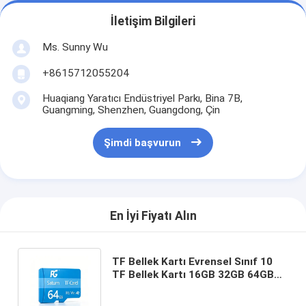
İletişim Bilgileri
Ms. Sunny Wu
+8615712055204
Huaqiang Yaratıcı Endüstriyel Parkı, Bina 7B,
Guangming, Shenzhen, Guangdong, Çin
Şimdi başvurun
En İyi Fiyatı Alın
TF Bellek Kartı Evrensel Sınıf 10
TF Bellek Kartı 16GB 32GB 64GB
128GB 256GB Gündelik Cihaz
Depolama Genişletme