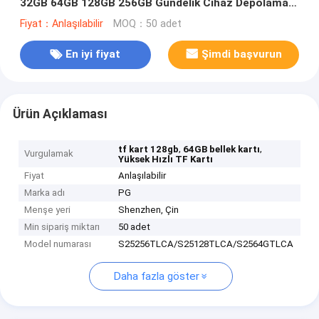
32GB 64GB 128GB 256GB Gündelik Cihaz Depolama
Genişletme
Fiyat：Anlaşılabilir
MOQ：50 adet
En iyi fiyat
Şimdi başvurun
Ürün Açıklaması
,
,
tf kart 128gb
64GB bellek kartı
Vurgulamak
Yüksek Hızlı TF Kartı
Fiyat
Anlaşılabilir
Marka adı
PG
Menşe yeri
Shenzhen, Çin
Min sipariş miktarı
50 adet
Model numarası
S25256TLCA/S25128TLCA/S2564GTLCA
Daha fazla göster