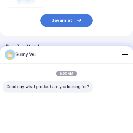
Devam et
Önerilen Ürünler
Sunny Wu
6:03 AM
Good day, what product are you looking for?
TF Bellek Kartı V30
TF Memory Card
TF Bellek Kart
Yüksek Dayanıklılıklı
Budget Friendly TF
Kapasite Yükse
TF Bellek Kartı 16GB
Card Durable Basic
TF Kartı Toplu
32GB 64GB 128GB
Memory Card Cheap
Depolama Bell
256GB Dash Cam
Expansion Storage
Kartı Ofis Yazı
En iyi fiyat
En iyi fiyat
En iyi fiy
İzleme Kullanımı
For Daily Digital
Tarayıcı Dizüs
Devices
Bilgisayar