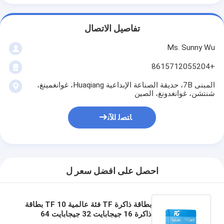
تفاصيل الاتصال
Ms. Sunny Wu
+8615712055204
المبنى 7B، حديقة الصناعة الإبداعية Huaqiang، غوانغمينغ،
شنتشن، غوانغدونغ، الصين
ﺎﺘﺼﻟ ﺍﻶﻧ
احصل على افضل سعر ل
بطاقة ذاكرة TF فئة عالمية 10 TF بطاقة
ذاكرة 16 جيجابايت 32 جيجابايت 64
جيجابايت 128 جيجابايت 256 جيجابايت