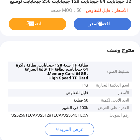
32 جيجابايت 64 جيجابايت 128 جيجابايت 256 جيجابايت توسيع
تخزين الجهاز اليومي
الأسعار：قابل للتفاوض
MOQ：50 قطعة
افضل سعر
ﺎﺘﺼﻟ ﺍﻶﻧ
منتوج وصف
بطاقة TF سعة 128 جيجابايت، بطاقة ذاكرة
64 جيجابايت، بطاقة TF عالية السرعة
تسليط الضوء
,
,
Memory Card 64GB
High Speed TF Card
اسم العلامة التجارية
PG
الأسعار
قابل للتفاوض
الحد الأدنى لكمية
50 قطعة
القدرة على العرض
100k في الشهر
رقم الموديل
S25256TLCA/S25128TLCA/S2564GTLCA
عرض المزيد