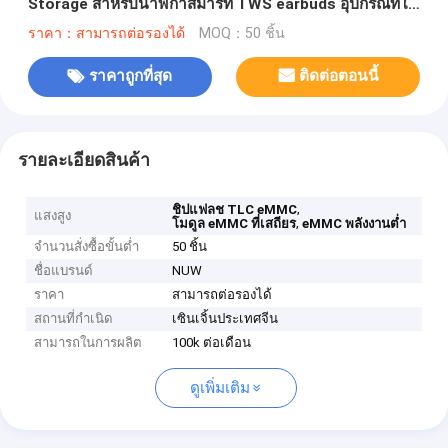
Storage สําหรับนาฬิกาสมาร์ท TWS earbuds อุปกรณ์ที่ใส่
ได้
ราคา：สามารถต่อรองได้
MOQ：50 ชิ้น
ราคาถูกที่สุด
ติดต่อตอนนี้
รายละเอียดสินค้า
,
ชิปแฟลช TLC eMMC
แสงสูง
,
โมดูล eMMC ที่เสถียร
eMMC พลังงานต่ำ
จำนวนสั่งซื้อขั้นต่ำ
50 ชิ้น
ชื่อแบรนด์
NUW
ราคา
สามารถต่อรองได้
สถานที่กำเนิด
เซินเจิ้นประเทศจีน
สามารถในการผลิต
100k ต่อเดือน
ดูเพิ่มเติม