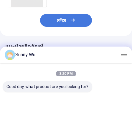
চালিয়ে
แนะนำผลิตภัณฑ์
Sunny Wu
3:20 PM
Good day, what product are you looking for?
64GB EMMC5.1
NUW แบรนด์ PSLC
ชิปแฟลชฝัง eM
128GB 256GB 512GB
eMMC 4GB 8GB 16GB
ขนาด 32GB 64
สำหรับ AR VR สมาร์ท
Nand ชิปองค์ประกอบ
eMMC สำหรับบอร
วอทช์ เกมคอนโซล
สําหรับบอร์ดที่ติดตั้ง
เซ็ตท็อปบ็อกซ์
RK3568 RK3588
ราคาดีที่สุด
ราคาดีที่สุด
ราคาดีที่ส