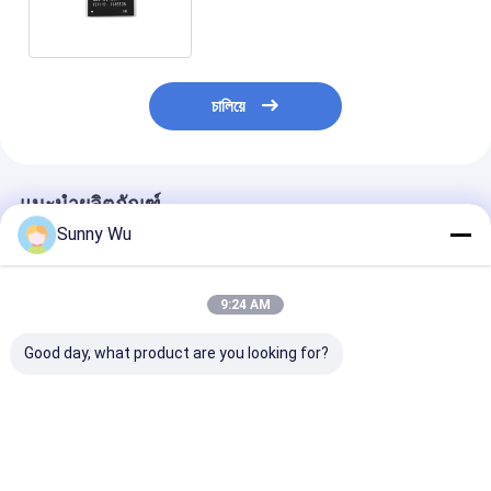
ในอุณหภูมิกว้างเรดาร์รถยนต์
চালিয়ে
แนะนำผลิตภัณฑ์
Sunny Wu
9:24 AM
Good day, what product are you looking for?
หน่วยความจำฝังตัว
EMMC ระดับรถยนต์
รองรับ eMMC ระ
eMMC ดั้งเดิมเกรดยาน
สําหรับ IVI ADAS
ยานยนต์ความจุส
ยนต์สำหรับระบบสาระ
EMMC ที่ติดตั้ง 5.1
256GB 128GB
บันเทิงในรถยนต์ IVI
64GB 128GB
-45~105℃ พร้
KIOXIA Good D
ราคาดีที่สุด
ราคาดีที่สุด
ราคาดีที่ส