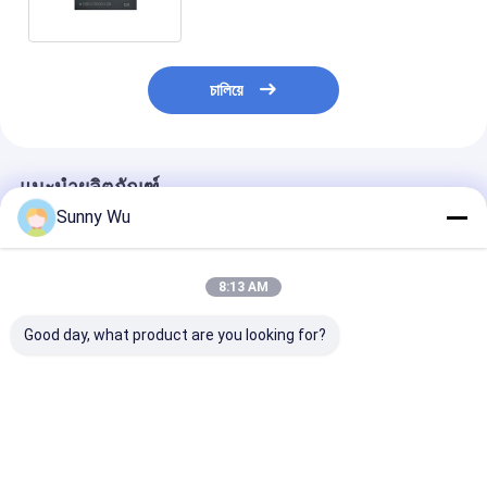
চালিয়ে
แนะนำผลิตภัณฑ์
Sunny Wu
8:13 AM
Good day, what product are you looking for?
หน่วยความจำฝังตัว
EMMC ระดับรถยนต์
รองรับ eMMC ระ
eMMC ดั้งเดิมเกรดยาน
สําหรับ IVI ADAS
ยานยนต์ความจุส
ยนต์สำหรับระบบสาระ
EMMC ที่ติดตั้ง 5.1
256GB 128GB
บันเทิงในรถยนต์ IVI
64GB 128GB
-45~105℃ พร้
KIOXIA Good D
ราคาดีที่สุด
ราคาดีที่สุด
ราคาดีที่ส
Wafer