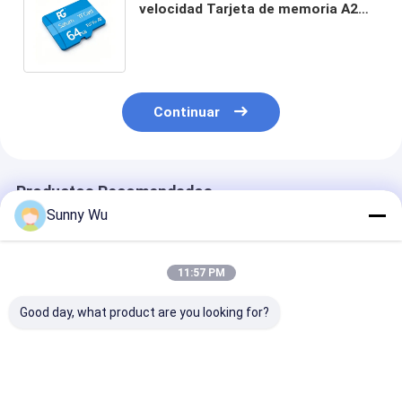
velocidad Tarjeta de memoria A2
Carga rápida Fotografía aérea ultra
clara Almacenamiento de vídeo
Continuar
Productos Recomendados
Sunny Wu
11:57 PM
Good day, what product are you looking for?
Tarjeta de memoria
Fabrica mayorista
Tarjeta Indust
ultra rápida 128GB
U3 Clase10 Tarjeta
Memoria Tf 6
A2 Aplicación de
TF 16-256 GB
128gb 256gb 