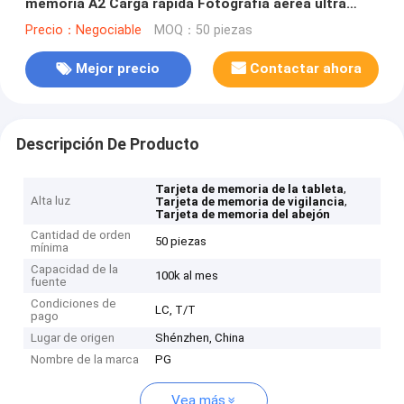
memoria A2 Carga rápida Fotografía aérea ultra
clara Almacenamiento de vídeo
Precio：Negociable
MOQ：50 piezas
Mejor precio
Contactar ahora
Descripción De Producto
,
Tarjeta de memoria de la tableta
Alta luz
,
Tarjeta de memoria de vigilancia
Tarjeta de memoria del abejón
Cantidad de orden
50 piezas
mínima
Capacidad de la
100k al mes
fuente
Condiciones de
LC, T/T
pago
Lugar de origen
Shénzhen, China
Nombre de la marca
PG
Vea más