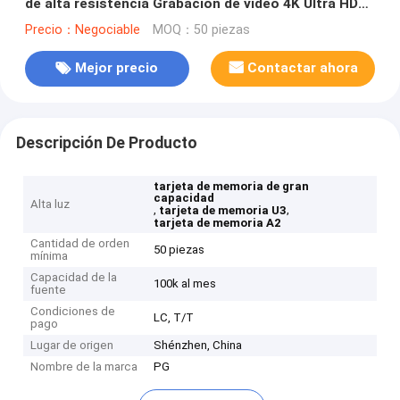
de alta resistencia Grabación de vídeo 4K Ultra HD
Transferencia estable
Precio：Negociable
MOQ：50 piezas
Mejor precio
Contactar ahora
Descripción De Producto
tarjeta de memoria de gran
capacidad
Alta luz
,
,
tarjeta de memoria U3
tarjeta de memoria A2
Cantidad de orden
50 piezas
mínima
Capacidad de la
100k al mes
fuente
Condiciones de
LC, T/T
pago
Lugar de origen
Shénzhen, China
Nombre de la marca
PG