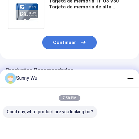
Tarjeta de memoria TF U3 V30
Tarjeta de memoria de alta
resistencia Grabación de vídeo 4K
Ultra HD Transferencia estable
Continuar
Productos Recomendados
Sunny Wu
7:58 PM
Good day, what product are you looking for?
Tarjeta de memoria
Almacenamiento de
Tarjeta de me
ultra rápida 128GB
vídeo de alta
TF Grabación 