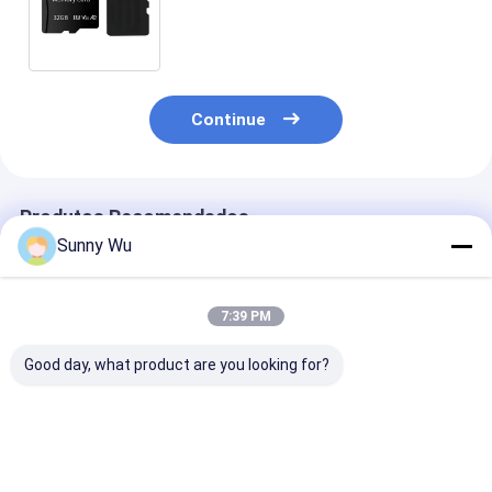
cartão de memória Sd 64gb
Cartão de memória Sd CCTV
Continue
Produtos Recomendados
Sunny Wu
7:39 PM
Good day, what product are you looking for?
Cartão de memória
Câmera Crianças
Cartão de mem
TF Advertise
Brinquedos Cartão
TF de gravaçã
Machine Storage A1
de Memória 32GB
Ultra HD Duráv
Micro Tf Card 64GB
16GB Tf Cartão C10
Plug and Play 