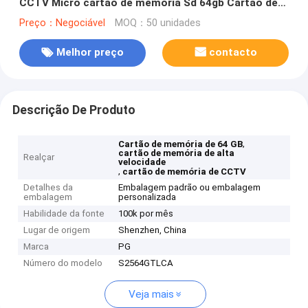
CCTV Micro cartão de memória Sd 64gb Cartão de
memória Sd CCTV
Preço：Negociável
MOQ：50 unidades
Melhor preço
contacto
Descrição De Produto
,
Cartão de memória de 64 GB
cartão de memória de alta
Realçar
velocidade
,
cartão de memória de CCTV
Detalhes da
Embalagem padrão ou embalagem
embalagem
personalizada
Habilidade da fonte
100k por mês
Lugar de origem
Shenzhen, China
Marca
PG
Número do modelo
S2564GTLCA
Veja mais