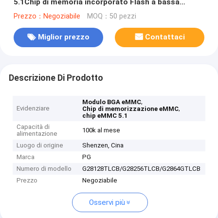
5.1Chip di memoria incorporato Flash a bassa
potenza per tablet Smart Watch
Prezzo：Negoziabile
MOQ：50 pezzi
Miglior prezzo
Contattaci
Descrizione Di Prodotto
,
Modulo BGA eMMC
Evidenziare
,
Chip di memorizzazione eMMC
chip eMMC 5.1
Capacità di
100k al mese
alimentazione
Luogo di origine
Shenzen, Cina
Marca
PG
Numero di modello
G28128TLCB/G28256TLCB/G2864GTLCB
Prezzo
Negoziabile
Osservi più