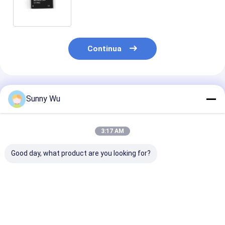
memoria incorporato Flash a
bassa potenza per tablet Smart
Watch
Continua
Prodotti Raccomandati
Sunny Wu
3:17 AM
Good day, what product are you looking for?
Emmc Ic Chip
eMMC 4GB 8GB 16GB
Memoria flas
Embedded Multi
PSLC Chip di
eMMC5.1
Media Card 32GB
memoria BGA153
incorporata 
64GB Macchine
32GB 64GB TLC
per diserbotric
pubblicitarie LDPC
eMMC 5.1 per
16 32 64 GB
Miglior prezzo
Miglior prezzo
Miglior pr