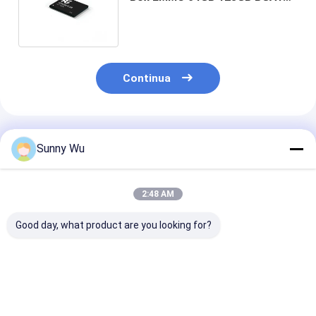
per la telematica dei veicoli
Continua
Prodotti Raccomandati
Sunny Wu
2:48 AM
Good day, what product are you looking for?
Classificazione
eMMC di grado
256GB 128GB
eMMC originale di
automobilistico per
Capacità Elev
memoria integrata
IVI ADAS Embedded
eMMC di Grad
IC per infotainment
EMMC 5.1 64GB
Automobilisti