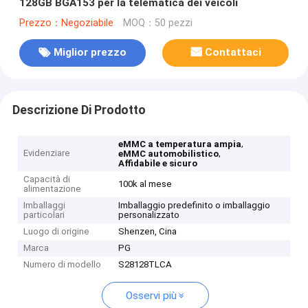
128GB BGA153 per la telematica dei veicoli
Prezzo：Negoziabile
MOQ：50 pezzi
Miglior prezzo
Contattaci
Descrizione Di Prodotto
,
eMMC a temperatura ampia
Evidenziare
,
eMMC automobilistico
Affidabile e sicuro
Capacità di
100k al mese
alimentazione
Imballaggi
Imballaggio predefinito o imballaggio
particolari
personalizzato
Luogo di origine
Shenzen, Cina
Marca
PG
Numero di modello
S28128TLCA
Osservi più