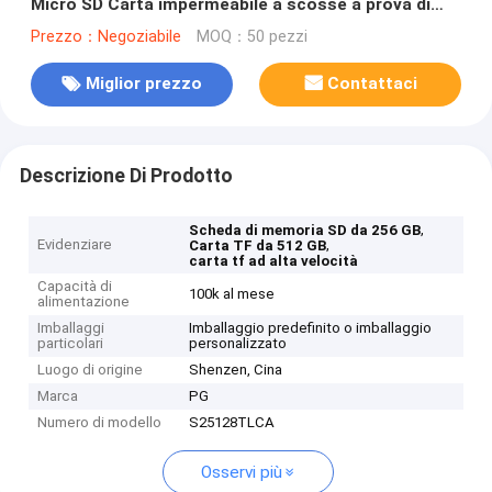
Micro SD Carta impermeabile a scosse a prova di
raggi X per le riprese 4K/8K
Prezzo：Negoziabile
MOQ：50 pezzi
Miglior prezzo
Contattaci
Descrizione Di Prodotto
,
Scheda di memoria SD da 256 GB
Evidenziare
,
Carta TF da 512 GB
carta tf ad alta velocità
Capacità di
100k al mese
alimentazione
Imballaggi
Imballaggio predefinito o imballaggio
particolari
personalizzato
Luogo di origine
Shenzen, Cina
Marca
PG
Numero di modello
S25128TLCA
Osservi più