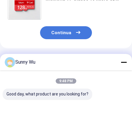
Carta impermeabile a scosse a
prova di raggi X per le riprese 4K/8K
Continua
Prodotti Raccomandati
Sunny Wu
9:48 PM
Good day, what product are you looking for?
PG Marca 32GB
4K Ultra HD
Carta di memo
64GB Carta di
Recording TF
GB 32 GB 64 G
memoria C10 Tarjeta
Memory Card
128 GB 256 GB
De Memoria Per
Durable e Plug and
GB scheda di