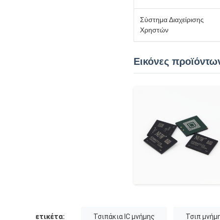
Σύστημα Διαχείρισης
Χρηστών
Εικόνες προϊόντω
ετικέτα:
Τσιπάκια IC μνήμης
Τσιπ μνή