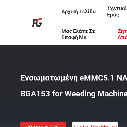
Σχετικά
Αρχική Σελίδα
Εμάς
Μας Ελάτε Σε
Ζητ
Αρχική Σελίδα
/
Προϊόντα
/
ΕΜΜΚ5.1
/
Ενσωματωμένη EM
Επαφή Με
Απ
Ενσωματωμένη eMMC5.1 NA
BGA153 for Weeding Machine
Καλύτερη Τιμή
Στείλτε Μας Μήνυμα