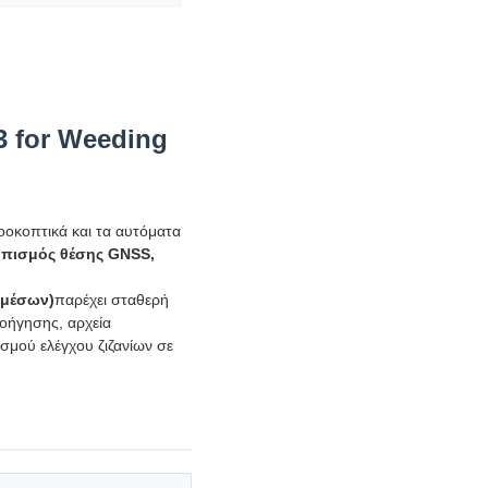
 for Weeding
οοκοπτικά και τα αυτόματα
οπισμός θέσης GNSS,
μέσων)
παρέχει σταθερή
οήγησης, αρχεία
σμού ελέγχου ζιζανίων σε