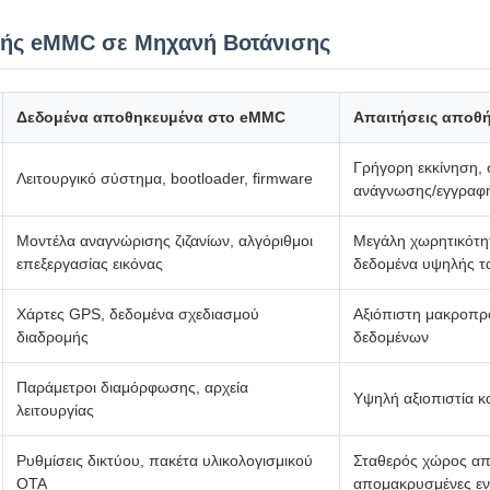
γής eMMC σε Μηχανή Βοτάνισης
Δεδομένα αποθηκευμένα στο eMMC
Απαιτήσεις αποθ
Γρήγορη εκκίνηση,
Λειτουργικό σύστημα, bootloader, firmware
ανάγνωσης/εγγραφ
Μοντέλα αναγνώρισης ζιζανίων, αλγόριθμοι
Μεγάλη χωρητικότη
επεξεργασίας εικόνας
δεδομένα υψηλής τ
Χάρτες GPS, δεδομένα σχεδιασμού
Αξιόπιστη μακροπρ
διαδρομής
δεδομένων
Παράμετροι διαμόρφωσης, αρχεία
Υψηλή αξιοπιστία 
λειτουργίας
Ρυθμίσεις δικτύου, πακέτα υλικολογισμικού
Σταθερός χώρος απ
OTA
απομακρυσμένες εν