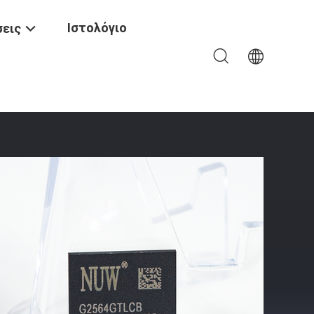
Ιστολόγιο
εις
4 GB