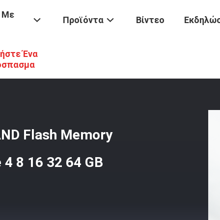
 Με
Προϊόντα
Βίντεο
Εκδηλώσ
ήστε Ένα
MC5.1 NAND Flash Memory BGA153 For Weeding Machine 4 8 16 32 6
όσπασμα
ND Flash Memory
 4 8 16 32 64 GB