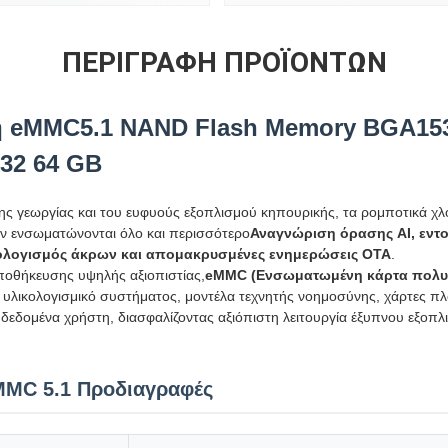
ΠΕΡΙΓΡΑΦΉ ΠΡΟΪΌΝΤΩΝ
 eMMC5.1 NAND Flash Memory BGA153
 32 64 GB
ης γεωργίας και του ευφυούς εξοπλισμού κηπουρικής, τα ρομποτικά χλ
ων ενσωματώνονται όλο και περισσότερο
Αναγνώριση όρασης AI, εντ
λογισμός άκρων και απομακρυσμένες ενημερώσεις OTA
.
οθήκευσης υψηλής αξιοπιστίας,
eMMC (Ενσωματωμένη κάρτα πολυ
υλικολογισμικό συστήματος, μοντέλα τεχνητής νοημοσύνης, χάρτες πλ
 δεδομένα χρήστη, διασφαλίζοντας αξιόπιστη λειτουργία έξυπνου εξοπλι
MC 5.1 Προδιαγραφές