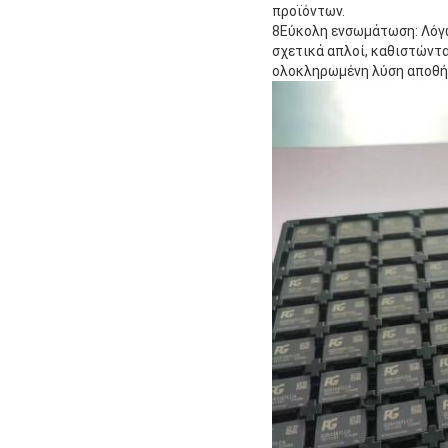
προϊόντων.
8Εύκολη ενσωμάτωση: Λόγω
σχετικά απλοί, καθιστώντ
ολοκληρωμένη λύση αποθήκ