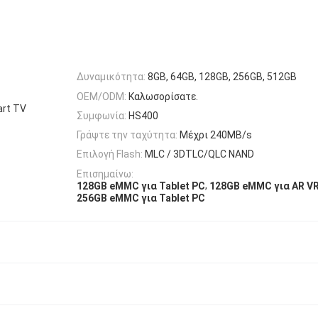
Δυναμικότητα:
8GB, 64GB, 128GB, 256GB, 512GB
OEM/ODM:
Καλωσορίσατε.
art TV
Συμφωνία:
HS400
Γράψτε την ταχύτητα:
Μέχρι 240MB/s
Επιλογή Flash:
MLC / 3DTLC/QLC NAND
Επισημαίνω:
,
128GB eMMC για Tablet PC
128GB eMMC για AR V
256GB eMMC για Tablet PC