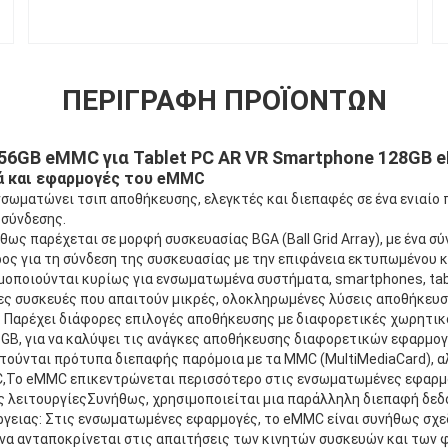
ΠΕΡΙΓΡΑΦΉ ΠΡΟΪΌΝΤΩΝ
56GB eMMC για Tablet PC AR VR Smartphone 128GB
ά και εφαρμογές του eMMC
ωματώνει τσιπ αποθήκευσης, ελεγκτές και διεπαφές σε ένα ενιαίο
 σύνδεσης.
ως παρέχεται σε μορφή συσκευασίας BGA (Ball Grid Array), με ένα 
ος για τη σύνδεση της συσκευασίας με την επιφάνεια εκτυπωμένου 
οποιούνται κυρίως για ενσωματωμένα συστήματα, smartphones, tabl
ες συσκευές που απαιτούν μικρές, ολοκληρωμένες λύσεις αποθήκευσ
: Παρέχει διάφορες επιλογές αποθήκευσης με διαφορετικές χωρητικ
 GB, για να καλύψει τις ανάγκες αποθήκευσης διαφορετικών εφαρμογ
τούνται πρότυπα διεπαφής παρόμοια με τα MMC (MultiMediaCard), αλ
,Το eMMC επικεντρώνεται περισσότερο στις ενσωματωμένες εφαρμ
 λειτουργίεςΣυνήθως, χρησιμοποιείται μια παράλληλη διεπαφή δεδο
ργειας: Στις ενσωματωμένες εφαρμογές, το eMMC είναι συνήθως σχε
 να ανταποκρίνεται στις απαιτήσεις των κινητών συσκευών και των