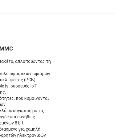
 eMMC
 πακέτο, απλοποιώντας τη
σύνολο σφαιρικών σφαιρών
κυκλώματος (PCB).
ets, συσκευές IoT,
ης.
ότητες, που κυμαίνονται
ών.
λά σε σύγκριση με τις
ογές και συνήθως
μένων 8 bit.
διασμένο για χαμηλή
 φορητών ηλεκτρονικών