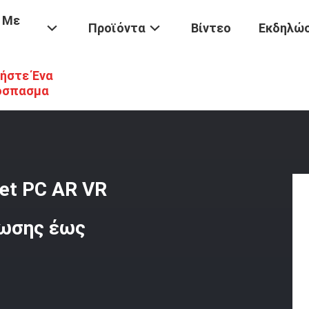
 Με
Προϊόντα
Βίντεο
Εκδηλώσ
ήστε Ένα
MC Για Tablet PC AR VR Smartphone Ταχύτητα Ανάγνωσης Έως 33
όσπασμα
et PC AR VR
νωσης έως