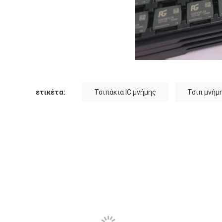
ετικέτα:
Τσιπάκια IC μνήμης
Τσιπ μνή