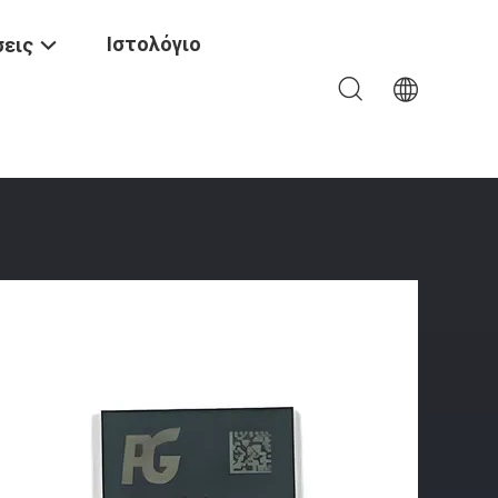
Ιστολόγιο
εις
0MB/s OEM/ODM