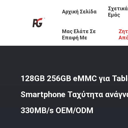
Σχετικά
Αρχική Σελίδα
Εμάς
Μας Ελάτε Σε
Ζητ
Αρχική Σελίδα
/
Προϊόντα
/
ΕΜΜΚ5.1
/
128GB 256GB EM
Επαφή Με
Απ
128GB 256GB eMMC για Tabl
Smartphone Ταχύτητα ανάγ
330MB/s OEM/ODM