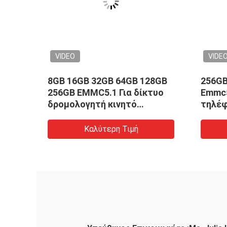
VIDEO
VIDE
56GB
8GB 16GB 32GB 64GB 128GB
256GB
256GB EMMC5.1 Για δίκτυο
Emmc5
ιών
δρομολογητή κινητό
τηλέ
τηλέφωνο Tablet PC
Table
Καλύτερη Τιμή