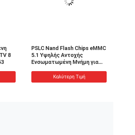
VID
ένη
PSLC Nand Flash Chips eMMC
BGA1
TV 8
5.1 Υψηλής Αντοχής
128G
53
Ενσωματωμένη Μνήμη για
Ενσ
έξυπνο ηχείο με τεχνητή
νοημοσύνη
Καλύτερη Τιμή