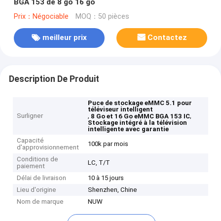
BGA 153 de 8 go 16 go
Prix：Négociable
MOQ：50 pièces
meilleur prix
Contactez
Description De Produit
Puce de stockage eMMC 5.1 pour
téléviseur intelligent
Surligner
,
,
8 Go et 16 Go eMMC BGA 153 IC
Stockage intégré à la télévision
intelligente avec garantie
Capacité
100k par mois
d'approvisionnement
Conditions de
LC, T/T
paiement
Délai de livraison
10 à 15 jours
Lieu d'origine
Shenzhen, Chine
Nom de marque
NUW