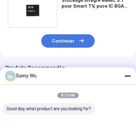
Stockage intégré eMMC 5.1
pour Smart TV, puce IC BGA
153 de 8 go 16 go
Continuer
Produits Recommandés
Sunny Wu
8:13 AM
Good day, what product are you looking for?
64 Go EMMC5.1 128
NUW Marque PSLC
eMMC 5.1 puc
Go 256 Go 512 Go
eMMC 4GB 8GB 16GB
flash intégrée