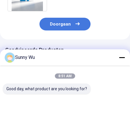
Dashcam
Doorgaan
Geadviseerde Producten
Sunny Wu
8:51 AM
Good day, what product are you looking for?
TF-geheugenkaart
High Speed Tf Card
Camera Kinder
Advertising Machine
CCTV geheugenkaart
Speelgoedgeh
Storage A1 Micro
Micro
32 GB 16 GB T
TF-kaart 64 GB
geheugenkaart SD
kaart C10 U1 
Card 64GB SD
geheugenkaar
Beste prijs
Beste prijs
Beste pri
geheugenkaart CCTV