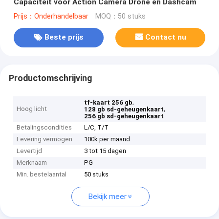
Capaciteit voor Action Camera Drone en Dashcam
Prijs：Onderhandelbaar
MOQ：50 stuks
Beste prijs
Contact nu
Productomschrijving
,
tf-kaart 256 gb
Hoog licht
,
128 gb sd-geheugenkaart
256 gb sd-geheugenkaart
Betalingscondities
L/C, T/T
Levering vermogen
100k per maand
Levertijd
3 tot 15 dagen
Merknaam
PG
Min. bestelaantal
50 stuks
Bekijk meer