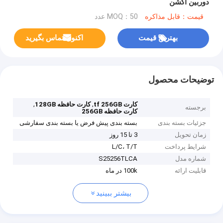
دوربین اکشن
قیمت：قابل مذاکره
MOQ：50 عدد
بهترین قیمت
اکنون تماس بگیرید
توضیحات محصول
,
,
کارت tf 256GB
کارت حافظه 128GB
برجسته
کارت حافظه 256GB
جزئیات بسته بندی
بسته بندی پیش فرض یا بسته بندی سفارشی
زمان تحویل
3 تا 15 روز
شرایط پرداخت
L/C، T/T
شماره مدل
S25256TLCA
قابلیت ارائه
100k در ماه
بیشتر ببینید