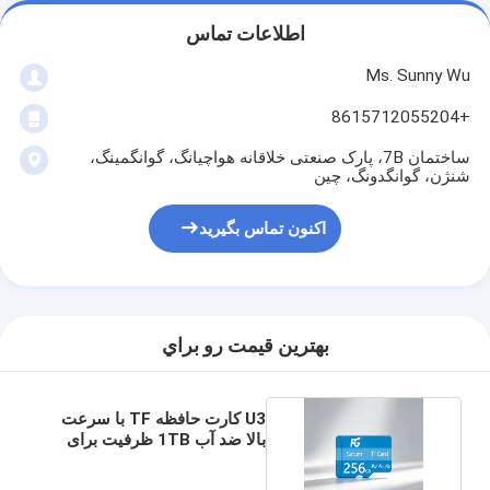
اطلاعات تماس
Ms. Sunny Wu
+8615712055204
ساختمان 7B، پارک صنعتی خلاقانه هواچیانگ، گوانگمینگ،
شنژن، گوانگدونگ، چین
اکنون تماس بگیرید
بهترين قيمت رو براي
U3 کارت حافظه TF با سرعت
بالا ضد آب 1TB ظرفیت برای
دوربین اکشن