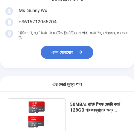
Ms. Sunny Wu
+8615712055204
বিল্ডিং ৭বি, হুয়াকিয়াং ক্রিয়েটিভ ইন্ডাস্ট্রিয়াল পার্ক, গুয়াংমিং, শেনজেন, গুয়াংডং,
চীন
এখন যোগাযোগ
এর সেরা মূল্য পান
50MB/s রাইট স্পিড মেমরি কার্ড
128GB পারফরম্যান্সের জন্য
কাস্টমাইজড গ্রহণযোগ্য