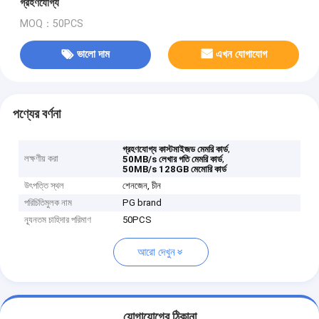
গ্রহণযোগ্য
MOQ：50PCS
ভালো দাম
এখন যোগাযোগ
পণ্যের বর্ণনা
,
গ্রহণযোগ্য কাস্টমাইজড মেমরি কার্ড
লক্ষণীয় করা
,
50MB/s লেখার গতি মেমরি কার্ড
50MB/s 128GB মেমোরি কার্ড
উৎপত্তি স্থল
শেনজেন, চীন
পরিচিতিমুলক নাম
PG brand
ন্যূনতম চাহিদার পরিমাণ
50PCS
আরো দেখুন
যোগাযোগের ঠিকানা