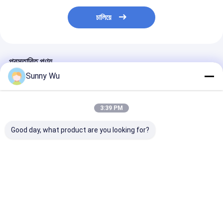
চালিয়ে
প্রস্তাবিত পণ্য
Sunny Wu
3:39 PM
Good day, what product are you looking for?
16 জিবি 32 জিবি 64 জিবি
টিএফ মেমোরি কার্ড হাই স্পিড
ড্যাশ ক্যামেরা এবং পর্
টিএফ মেমোরি কার্ড 128 জিবি
এসডি কার্ড আইপিএক্স৭
জন্য A2 অ্যাপ্লিকেশ
256 জিবি 512 জিবি এসডি
ওয়াটারপ্রুফ শকপ্রুফ অ্যান্টি-
এবং UHS-I ইন্টারফে
মেমোরি কার্ড ফোন ক্যামেরার
ম্যাগনেটিক উচ্চ নিম্ন তাপমাত্রা
U3 হাই-স্পিড টিএফ মে
জন্য
প্রতিরোধের
ভালো দাম
ভালো দাম
ভালো দাম