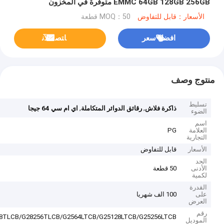
EMMC 64GB 128GB 256GB متوفرة في المخزون
الأسعار：قابل للتفاوض
MOQ：50 قطعة
افضل سعر
ﺎﺘﺼﻟ ﺍﻶﻧ
منتوج وصف
تسليط
,
,
ذاكرة فلاش
رقائق الدوائر المتكاملة
اي ام سي 64 جيجا
الضوء
اسم
العلامة
PG
التجارية
الأسعار
قابل للتفاوض
الحد
الأدنى
50 قطعة
لكمية
القدرة
على
100 الف شهريا
العرض
رقم
8TLCB/G28256TLCB/G2564LTCB/G25128LTCB/G25256LTCB
الموديل