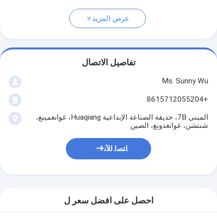
عرض المزيد
تفاصيل الاتصال
Ms. Sunny Wu
+8615712055204
المبنى 7B، حديقة الصناعة الإبداعية Huaqiang، غوانغمينغ،
شنتشن، غوانغدونغ، الصين
ﺎﺘﺼﻟ ﺍﻶﻧ
احصل على افضل سعر ل