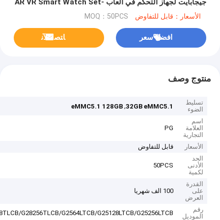
جيجابايت لجهاز التحكم في ألعاب AR VR Smart Watch Set-
Top Box
الأسعار：قابل للتفاوض
MOQ：50PCS
افضل سعر
ﺎﺘﺼﻟ ﺍﻶﻧ
منتوج وصف
تسليط
,
eMMC5.1 128GB
32GB eMMC5.1
الضوء
اسم
العلامة
PG
التجارية
الأسعار
قابل للتفاوض
الحد
الأدنى
50PCS
لكمية
القدرة
على
100 الف شهريا
العرض
رقم
8TLCB/G28256TLCB/G2564LTCB/G25128LTCB/G25256LTCB
الموديل