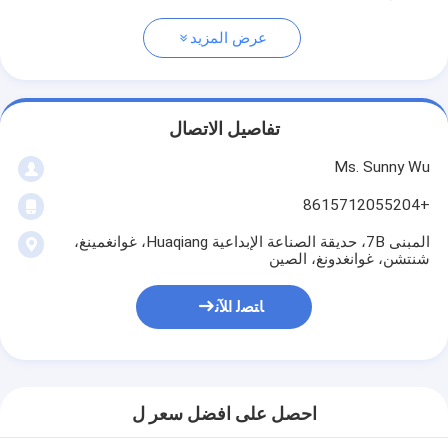
عرض المزيد
تفاصيل الاتصال
Ms. Sunny Wu
+8615712055204
المبنى 7B، حديقة الصناعة الإبداعية Huaqiang، غوانغمينغ،
شنتشن، غوانغدونغ، الصين
ﺎﺘﺼﻟ ﺍﻶﻧ
احصل على افضل سعر ل