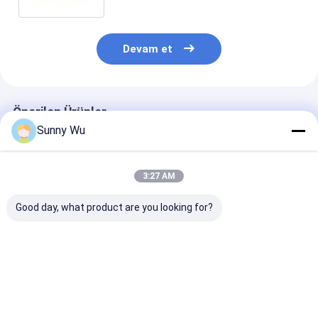
Devam et
Önerilen Ürünler
Sunny Wu
3:27 AM
Good day, what product are you looking for?
TF Bellek Kartı
TF Bellek Kartı
PS2 PSP Bellek
7x24H Durmaksızın
Endüstriyel Sınıf Su
A1 A2 Uygula
Kayıt TF Kartı Ev
geçirmez TF Kartı
Performansı T
Güvenliği IP
Şok geçirmez X-Ray
Kart El Oyun K
Kamerası için Düşük
Kanıtlı Bellek Kartı
için
En iyi fiyat
En iyi fiyat
En iyi fiy
Güçlü Bellek Kartı
Dış Alan Ekipmanı
Kullanımı