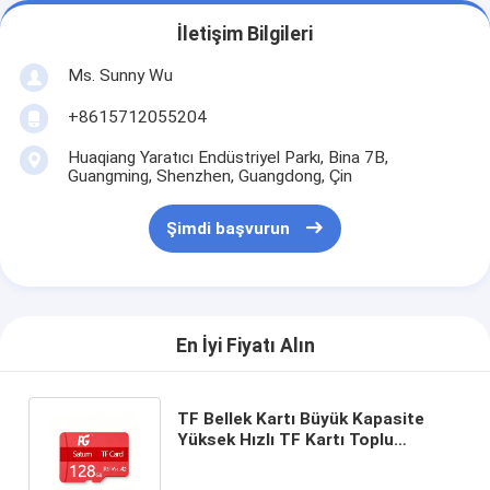
İletişim Bilgileri
Ms. Sunny Wu
+8615712055204
Huaqiang Yaratıcı Endüstriyel Parkı, Bina 7B,
Guangming, Shenzhen, Guangdong, Çin
Şimdi başvurun
En İyi Fiyatı Alın
TF Bellek Kartı Büyük Kapasite
Yüksek Hızlı TF Kartı Toplu
Depolama Bellek Kartı Ofis Yazıcı
Tarayıcı Dizüstü Bilgisayar