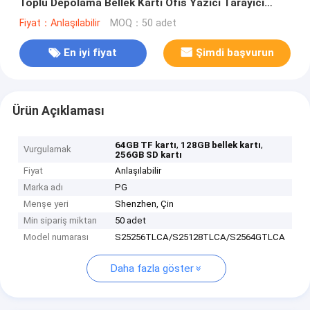
Toplu Depolama Bellek Kartı Ofis Yazıcı Tarayıcı
Dizüstü Bilgisayar
Fiyat：Anlaşılabilir
MOQ：50 adet
En iyi fiyat
Şimdi başvurun
Ürün Açıklaması
,
,
64GB TF kartı
128GB bellek kartı
Vurgulamak
256GB SD kartı
Fiyat
Anlaşılabilir
Marka adı
PG
Menşe yeri
Shenzhen, Çin
Min sipariş miktarı
50 adet
Model numarası
S25256TLCA/S25128TLCA/S2564GTLCA
Daha fazla göster