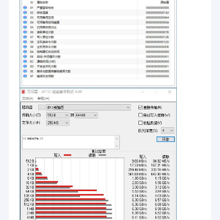
เช่น เครื่องใช้ไฟฟ้า การควบคุมทางอุตสาหกรรม อิเล็กทรอนิกส์ใน
อุตสาหกรรมเกรด EMMC51
ยานยนต์ และการจัดเก็บข้อมูลระดับองค์กร ในอนาคต เราจะยังคงยึด
มั่นในแนวคิดการพัฒนาที่ขับเคลื่อนด้วยนวัตกรรม ฝึกฝนด้านชิปการ
รถยนต์เกรด eMMC51
จัดเก็บข้อมูลอย่างลึกซึ้ง และมุ่งมั่นที่จะเป็นผู้ให้บริการโซลูชันการจัด
เก็บข้อมูลชั้นนำระดับโลก ซึ่งมีส่วนสนับสนุนความเจริญรุ่งเรืองของ
โลกดิจิทัลมากขึ้น
การ์ดหน่วยความจำ TF
การ์ด TF เกรดอุตสาหกรรม