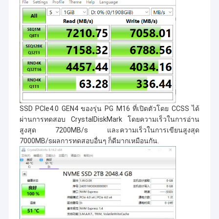
และพัฒนา การผลิต และการขายชิปจัดเก็บข้อมูล โดยมุ่งมั่นที่จะนำ
เกี่ยวกับเรา
เสนอโซลูชันการจัดเก็บข้อมูลที่ล้ำสมัยสำหรับลูกค้าทั่วโลก
ทัวร์โรงงาน
เรามีมากกว่า
พนักงาน 300 คน
โดยมีบุคลากรมืออาชีพและด้าน
เทคนิคมากถึง 70% ทีมงานคุณภาพสูงนี้เป็นแรงผลักดันเบื้องหลัง
นวัตกรรมที่ต่อเนื่องของเรา เรามีศูนย์ทดสอบการวิจัยและพัฒนาที่ทัน
ควบคุมคุณภาพ
สมัยของ
30,000 ตารางเมตร
ซึ่งมีอุปกรณ์ที่ทันสมัยและให้การรับ
ประกันที่มั่นคงสำหรับการสำรวจและการพัฒนาเทคโนโลยีการจัด
ติดต่อเรา
เก็บข้อมูล ในแง่ของการจัดการคุณภาพ เราปฏิบัติตามมาตรฐาน
สากลอย่างเคร่งครัดและผ่านการรับรองแบบคู่ของ
ISO9001 และ
ข่าว
IATF16949
. สิ่งนี้ไม่เพียงแสดงให้เห็นถึงข้อกำหนดที่เข้มงวดของเรา
ในด้านคุณภาพผลิตภัณฑ์เท่านั้น แต่ยังพิสูจน์ความสามารถในการให้
SSD PCIe4.0 GEN4 ของรุ่น PG M16 ที่เปิดตัวโดย CCSS ได้
บริการของเราในด้านมาตรฐานสูง เช่น อุปกรณ์อิเล็กทรอนิกส์ในยาน
ทุกกรณี
ผ่านการทดสอบ CrystalDiskMark โดยความเร็วในการอ่าน
ยนต์ เราเป็นหนึ่งในสามบริษัทเซมิคอนดักเตอร์ในเซินเจิ้นที่ได้รับการ
สูงสุด 7200MB/s และความเร็วในการเขียนสูงสุด
รับรองจากกระทรวงอุตสาหกรรมและเทคโนโลยีสารสนเทศในปี
บล็อก
2566 นอกจากนี้ยังเป็นองค์กรภายในประเทศเพียงแห่งเดียวในจีนที่ได้
7000MB/sผลการทดสอบอื่นๆ ก็ดีมากเหมือนกัน.
รับการลงทุนเชิงกลยุทธ์จากหนึ่งในสี่ผู้ผลิตเวเฟอร์รายใหญ่ที่สุดของ
โลก (บริษัทในเครือ KIOXIA Singapore)
ขอใบเสนอราคา
ด้วยอุปกรณ์การผลิตและการทดสอบที่ทันสมัย ​​China Chips Star จึงมี
กำลังการผลิตมากกว่า 100,000 ครั้งต่อวัน ซึ่งเพียงพอต่อความ
ต้องการของตลาดที่กำลังเติบโต ปัจจุบันสายผลิตภัณฑ์ของเรา
ครอบคลุม
eMMC, การ์ด TF, SSD เกรดอุตสาหกรรม
เช่นเดียวกับ
BGA
eMMC5.1
เกรดอุตสาหกรรมและองค์กร
ซึ่งใช้กันอย่างแพร่หลายในหลายสาขา