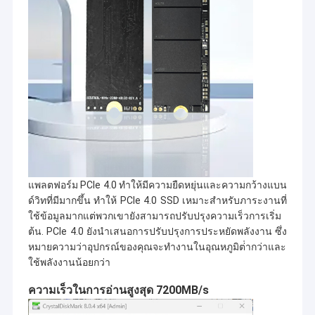
แพลตฟอร์ม PCIe 4.0 ทําให้มีความยืดหยุ่นและความกว้างแบน
ด์วิทที่มีมากขึ้น ทําให้ PCIe 4.0 SSD เหมาะสําหรับภาระงานที่
ใช้ข้อมูลมากแต่พวกเขายังสามารถปรับปรุงความเร็วการเริ่ม
ต้น. PCIe 4.0 ยังนําเสนอการปรับปรุงการประหยัดพลังงาน ซึ่ง
บ้าน
หมายความว่าอุปกรณ์ของคุณจะทํางานในอุณหภูมิต่ํากว่าและ
ใช้พลังงานน้อยกว่า
สินค้า
ก่อตั้งเมื่อปี พ.ศ. 2562
บริษัท ไชน่าชิปสตาร์เซมิคอนดักเตอร์ จำกัด
มี
สำนักงานใหญ่ในเซินเจิ้นและมีสาขาในฮ่องกง หนานจิง และ
ความเร็วในการอ่านสูงสุด 7200MB/s
สิงคโปร์ เป็นองค์กรเทคโนโลยีขั้นสูงแห่งชาติและเป็นองค์กรขนาด
วิดีโอ
เล็กและขนาดกลางที่เชี่ยวชาญและเชี่ยวชาญ โดยมุ่งเน้นที่การวิจัย