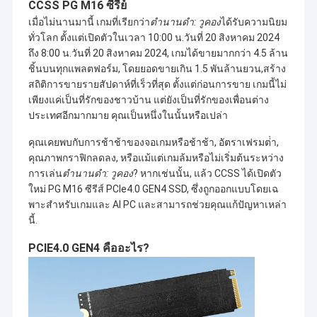
CCSS PG M16 ซีรี่ย์
เมื่อไม่นานมานี้ เกมที่เรียกว่า
ตํานานดํา: วูคอง
ได้รับความนิยม
ทั่วโลก ตั้งแต่เปิดตัวในเวลา 10:00 น.วันที่ 20 สิงหาคม 2024
ถึง 8:00 น.วันที่ 20 สิงหาคม 2024, เกมได้ขายมากกว่า 4.5 ล้าน
ชิ้นบนทุกแพลตฟอร์ม, โดยยอดขายเกิน 1.5 พันล้านยวน,สร้าง
สถิติการขายรายสัปดาห์ที่เร็วที่สุด ตั้งแต่ก่อนการขาย เกมนี้ไม่
เพียงแค่เป็นที่รักของชาวบ้าน แต่ยังเป็นที่รักของเพื่อนต่าง
ประเทศอีกมากมาย คุณเป็นหนึ่งในนั้นหรือเปล่า
คุณเคยพบกับการช้าช้าของจอเกมหรือช้าช้า, อัตราเฟรมต่ํา,
คุณภาพกราฟิกลดลง, หรือแม้แต่เกมล้มหรือไม่เริ่มต้นระหว่าง
การเล่น
ตํานานดํา: วูคอง
? หากเช่นนั้น, แล้ว CCSS ได้เปิดตัว
ใหม่ PG M16 ซีรีส์ PCIe4.0 GEN4 SSD, ซึ่งถูกออกแบบโดยเฉ
พาะสําหรับเกมและ AI PC และสามารถช่วยคุณแก้ปัญหาเหล่า
นี้.
PCIE4.0 GEN4 คืออะไร?