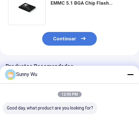
EMMC 5.1 BGA Chip Flash
Almacenamiento de Alto
Rendimiento Para Cámara de TV
4K
Continuar
Productos Recomendados
Sunny Wu
12:55 PM
Good day, what product are you looking for?
Industrial eMMC5.1
IC de memoria
Amplia temper
Grado EMMC5.1 Alta
integrada eMMC5.1
Industrial eM
calidad Buena
de 64 GB de grado de
Grado EMMC5.