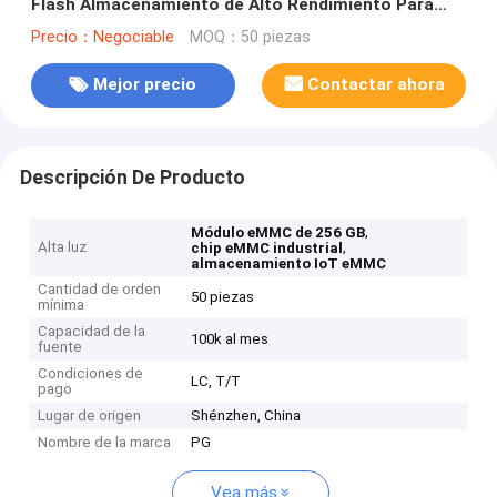
Flash Almacenamiento de Alto Rendimiento Para
Cámara de TV 4K
Precio：Negociable
MOQ：50 piezas
Mejor precio
Contactar ahora
Descripción De Producto
,
Módulo eMMC de 256 GB
Alta luz
,
chip eMMC industrial
almacenamiento IoT eMMC
Cantidad de orden
50 piezas
mínima
Capacidad de la
100k al mes
fuente
Condiciones de
LC, T/T
pago
Lugar de origen
Shénzhen, China
Nombre de la marca
PG
Vea más