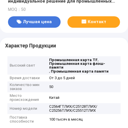
индивидуальное решение для промышленных
роботов, видеорегистраторов и дронов
MOQ：50
Лучшая цена
Контакт
Характер Продукции
,
Промышленная карта TF
Промышленная карта флэш-
Высокий свет
памяти
,
Промышленная карта памяти
Время доставки
От 3 до 5 дней
Количество мин
50
заказа
Место
Китай
происхождения
С2564ГТЛИХ/С25128ТЛИХ/
Номер модели
С25256ТЛИХ/С25512ТЛИХ
Поставка
100 тысяч в месяц
способности