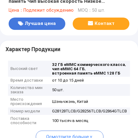
память Чип Высокая скорость Низкое
энергопотребление Для смарт-телевизора
Цена：Подлежит обсуждению
MOQ：50 шт.
Лучшая цена
Контакт
Характер Продукции
,
32 ГБ eMMC коммерческого класса
Высокий свет
,
чип eMMC 64 ГБ
встроенная память eMMC 128 ГБ
Время доставки
от 10 до 15 дней
Количество мин
50 шт.
заказа
Место
Шэньчжэнь, Китай
происхождения
Номер модели
G28128TLCB/G28256TLCB/G2864GTLCB
Поставка
100 тысяч в месяц
способности
Осмотрите больше