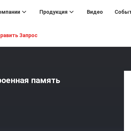
омпании
Продукция
Видео
Собы
C5.1
/
Широкотемпературная Встроенная Память EMMC 5.1 64 ГБ
равить Запрос
роенная память