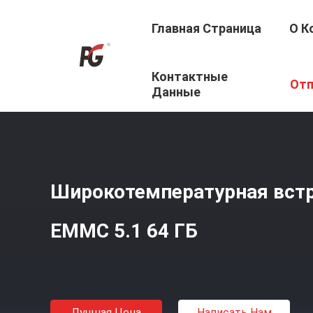
Главная Страница
О К
Контактные
Главная Страница
/
Продукция
/
Автомобильный EMM
Отп
Данные
Широкотемпературная вст
EMMC 5.1 64 ГБ
Лучшая Цена
Написать Нам