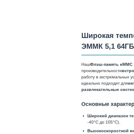
Широкая темп
ЭММК 5,1 64Г
Наш
Флэш-память eMMC 5
производительности
встро
работу в экстремальных у
идеально подходит для
ин
развлекательные систем
Основные характер
Широкий диапазон те
-40°C до 105°C).
Высокоскоростной ин