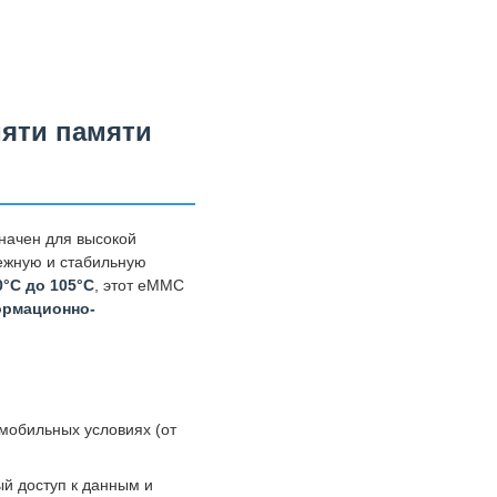
яти памяти
начен для высокой
ежную и стабильную
°C до 105°C
, этот eMMC
ормационно-
мобильных условиях (от
ый доступ к данным и