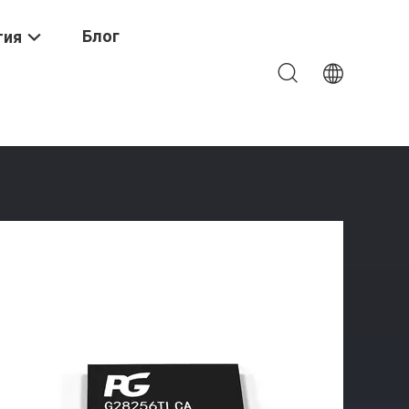
Блог
тия