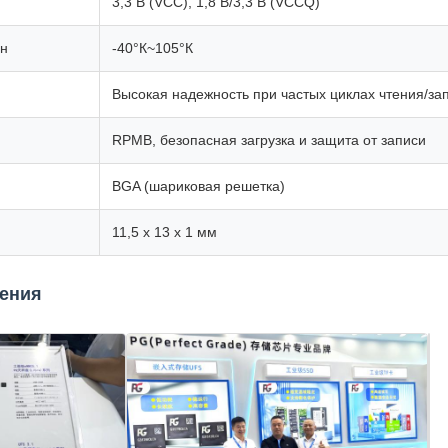
3,3 В (VCC), 1,8 В/3,3 В (VCCQ)
он
-40°К~105°К
Высокая надежность при частых циклах чтения/за
RPMB, безопасная загрузка и защита от записи
BGA (шариковая решетка)
11,5 х 13 х 1 мм
жения