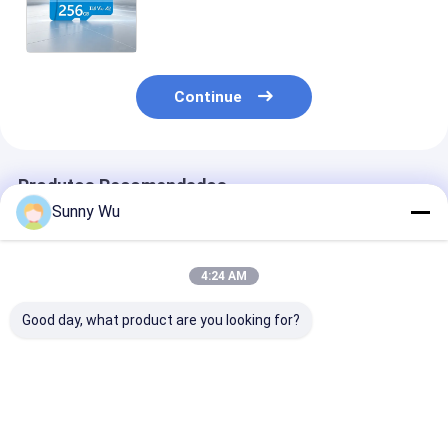
aplicativos A2 e interface UHS-I
para câmeras de bordo e
monitoramento
Continue
Produtos Recomendados
Sunny Wu
4:24 AM
Good day, what product are you looking for?
Cartão de memória
Cartão de memória
Cartão de mem
16GB 32Gb 64Gb TF
TF Cartão SD de alta
SD de 256 GB 
128GB 256Gb 512Gb
velocidade IPX7
de memória Tf
SD Cartão de
Impermeável
alta velocidad
memória para
Imponível a choques
Classe 10 Cart
Melhor preço
Melhor preço
Melhor pr