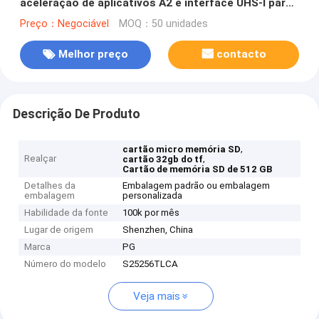
aceleração de aplicativos A2 e interface UHS-I para
câmeras de bordo e monitoramento
Preço：Negociável
MOQ：50 unidades
Melhor preço
contacto
Descrição De Produto
,
cartão micro memória SD
Realçar
,
cartão 32gb do tf
Cartão de memória SD de 512 GB
Detalhes da
Embalagem padrão ou embalagem
embalagem
personalizada
Habilidade da fonte
100k por mês
Lugar de origem
Shenzhen, China
Marca
PG
Número do modelo
S25256TLCA
Veja mais