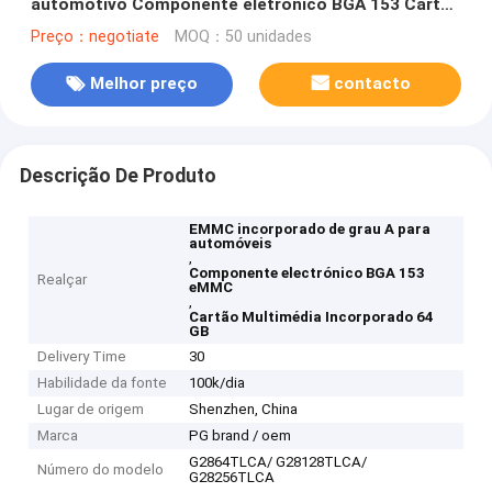
automotivo Componente eletrônico BGA 153 Cartão
multimídia integrado
Preço：negotiate
MOQ：50 unidades
Melhor preço
contacto
Descrição De Produto
EMMC incorporado de grau A para
automóveis
,
Componente electrónico BGA 153
Realçar
eMMC
,
Cartão Multimédia Incorporado 64
GB
Delivery Time
30
Habilidade da fonte
100k/dia
Lugar de origem
Shenzhen, China
Marca
PG brand / oem
G2864TLCA/ G28128TLCA/
Número do modelo
G28256TLCA