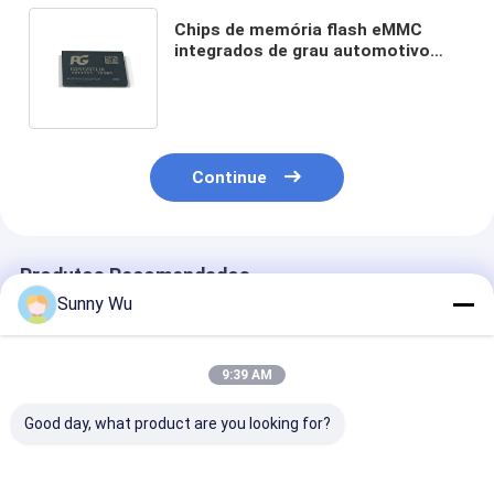
Chips de memória flash eMMC
integrados de grau automotivo
Componente eletrônico BGA 153
Cartão multimídia integrado
Continue
Produtos Recomendados
Sunny Wu
9:39 AM
Good day, what product are you looking for?
eMMC de Memória
EMMC de categoria
Suporte eMMC