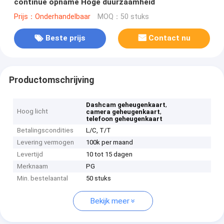
continue opname Hoge duurzaamheid
Prijs：Onderhandelbaar
MOQ：50 stuks
Beste prijs
Contact nu
Productomschrijving
,
Dashcam geheugenkaart
Hoog licht
,
camera geheugenkaart
telefoon geheugenkaart
Betalingscondities
L/C, T/T
Levering vermogen
100k per maand
Levertijd
10 tot 15 dagen
Merknaam
PG
Min. bestelaantal
50 stuks
Bekijk meer