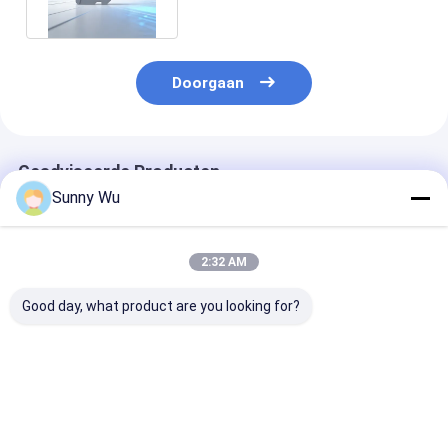
Doorgaan
Geadviseerde Producten
Sunny Wu
2:32 AM
Good day, what product are you looking for?
Ultra Fast Memory
Fabrieksgroothandel
Industriële
Card 128GB A2 App
U3 Class10 TF-kaart
geheugenkaart
Performance Merk
16-256GB
128 GB 256 GB
Alternatieve
hogesnelheidsgeheugenkaart
GB Persoonlijk
geheugenkast
voor telefoon,
geheugenkaart
Beste prijs
Beste prijs
Beste pri
camera en DVR
drone Dashca