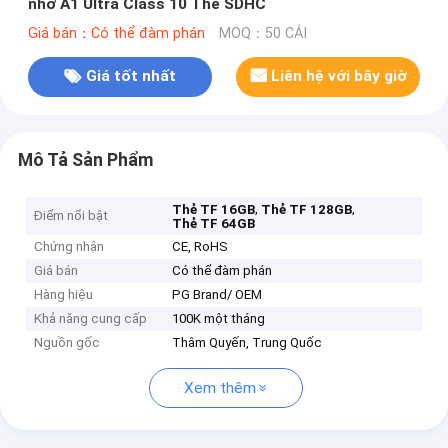
nhớ A1 Ultra Class 10 Thẻ SDHC
Giá bán：Có thể đàm phán
MOQ：50 CÁI
Giá tốt nhất
Liên hệ với bây giờ
Mô Tả Sản Phẩm
,
,
Thẻ TF 16GB
Thẻ TF 128GB
Điểm nổi bật
Thẻ TF 64GB
Chứng nhận
CE, RoHS
Giá bán
Có thể đàm phán
Hàng hiệu
PG Brand/ OEM
Khả năng cung cấp
100K một tháng
Nguồn gốc
Thâm Quyến, Trung Quốc
Xem thêm