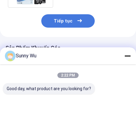
Tiếp tục
Sản Phẩm Khuyến Cáo
Sunny Wu
2:22 PM
Good day, what product are you looking for?
Thẻ bộ nhớ Mini SD
Thẻ nhớ 128GB 64GB
Thẻ bộ nhớ cô
cấp công nghiệp tốc
cho máy ảnh DSLR
nghiệp với S
độ cao cho máy ảnh
Giải pháp lưu trữ 4K
tương thích vớ
hành động mini 4K
ổn định
thống giám sá
PSLC
lượng
Giá tốt nhất
Giá tốt nhất
Giá tốt n