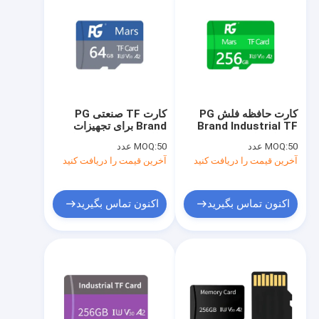
کارت حافظه فلش PG
کارت TF صنعتی PG
Brand Industrial TF
Brand برای تجهیزات
برای کنترل صنعتی PLC،
نظارتی سکو/تونل، کارت
50 عدد
MOQ:
50 عدد
MOQ:
کارت حافظه Mini SD،
SD 256 128 64
آخرین قیمت را دریافت کنید
آخرین قیمت را دریافت کنید
سرعت خواندن 160
گیگابایتی
مگابیت بر ثانیه
اکنون تماس بگیرید
اکنون تماس بگیرید
خونه
محصولات
ویدیو