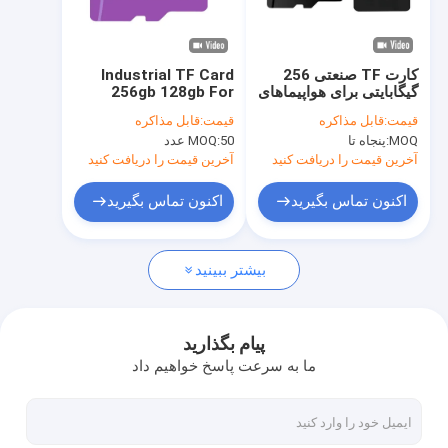
درباره ما
بازدید از کارخانه
کارت TF صنعتی 256
Industrial TF Card
گیگابایتی برای هواپیماهای
256gb 128gb For
کنترل کیفیت
بدون سرنشین 4K HD
Portable Outdoor
قیمت:
قابل مذاکره
قیمت:
قابل مذاکره
دوربین دوگانه 32
Pocket Digital Video
MOQ:
پنجاه تا
50 عدد
MOQ:
گیگابایتی 64 گیگابایتی
Recorder
با ما تماس بگیرید
128 گیگابایتی کارت SD
آخرین قیمت را دریافت کنید
آخرین قیمت را دریافت کنید
برای دوربین های کوچک
4K
اخبار
اکنون تماس بگیرید
اکنون تماس بگیرید
همه موارد
بیشتر ببینید
وبلاگ
درخواست قیمت
پیام بگذارید
ما به سرعت پاسخ خواهیم داد
eMMC5.1