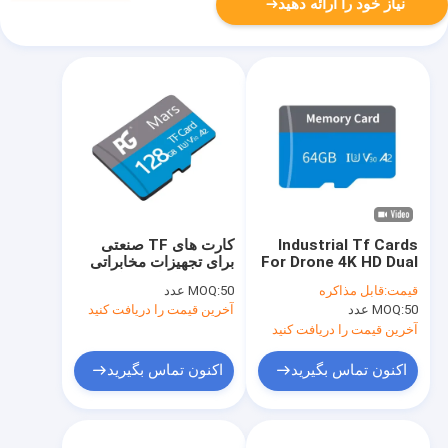
نیاز خود را ارائه دهید
Industrial Tf Cards
کارت های TF صنعتی
For Drone 4K HD Dual
برای تجهیزات مخابراتی
Camera 64G 128G
بیرونی و ابزار پزشکی
قیمت:
قابل مذاکره
50 عدد
MOQ:
64G 128G 256G
256G High Speed Tf
50 عدد
MOQ:
آخرین قیمت را دریافت کنید
Cards
آخرین قیمت را دریافت کنید
اکنون تماس بگیرید
اکنون تماس بگیرید