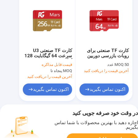
کارت TF صنعتی برای
کارت TF صنعتی U3
روبات بازرسی دوربین
سرعت 64 گیگابایت 128
مدار بسته 64GB 128GB
گیگابایت راه حل حافظه
50 عدد
MOQ:
قیمت:
قابل مذاکره
256GB 512GB کارت
پیشرفته کارت TF
آخرین قیمت را دریافت کنید
MOQ:
پنجاه تا
TF
سفارشی 256 گیگابایت
آخرین قیمت را دریافت کنید
اکنون تماس بگیرید
اکنون تماس بگیرید
در وقت خود صرفه جویی کنید
اجازه دهید با بهترین محصولات با شما تماس
بگیریم.