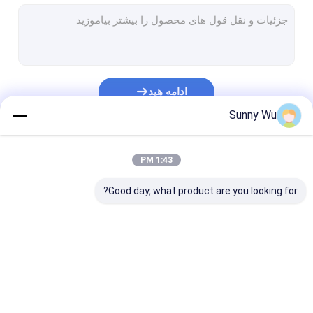
درجه صنعتی EMMC51
درجه اتومبیل eMMC51
کارت حافظه TF
ادامه هید
کارت TF درجه صنعتی
Sunny Wu
دسته بندی های ما
1:43 PM
Good day, what product are you looking for?
eMMC5.1
درجه صنعتی EMMC51
درجه اتومبیل eMMC51