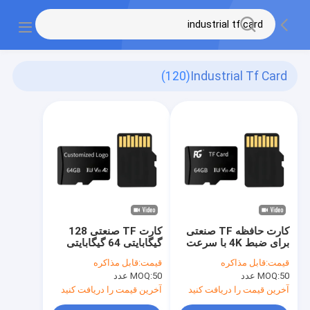
(120)
Industrial Tf Card
کارت حافظه TF صنعتی
کارت TF صنعتی 128
برای ضبط 4K با سرعت
گیگابایتی 64 گیگابایتی
A1، کارت حافظه TF با
کارت TF با کیفیت بالا
قیمت:
قابل مذاکره
قیمت:
قابل مذاکره
سرعت V30، 64
برای ضبط کننده رانندگی
50 عدد
MOQ:
50 عدد
MOQ:
گیگابایت، 256 گیگابایت
آخرین قیمت را دریافت کنید
آخرین قیمت را دریافت کنید