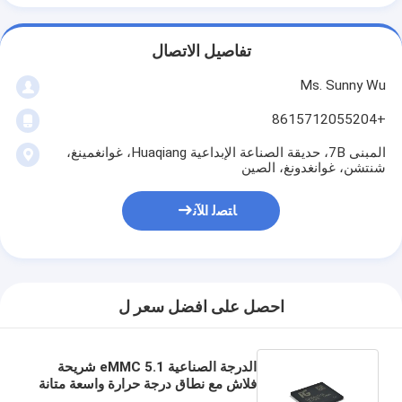
تفاصيل الاتصال
Ms. Sunny Wu
+8615712055204
المبنى 7B، حديقة الصناعة الإبداعية Huaqiang، غوانغمينغ،
شنتشن، غوانغدونغ، الصين
ﺎﺘﺼﻟ ﺍﻶﻧ
احصل على افضل سعر ل
الدرجة الصناعية eMMC 5.1 شريحة
فلاش مع نطاق درجة حرارة واسعة متانة
عالية ومكافحة التدخل في البيئات