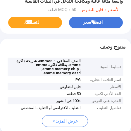
واسعة متانة عالية ومكافحة التدخل في البيئات القاسية
الأسعار：قابل للتفاوض
MOQ：50 قطعة
افضل سعر
ﺎﺘﺼﻟ ﺍﻶﻧ
منتوج وصف
الصف الصناعي emmc5.1، شريحة ذاكرة
emmc، بطاقة ذاكرة emmc
تسليط الضوء
,
,
emmc memory chip
emmc memory card
اسم العلامة التجارية
PG
الأسعار
قابل للتفاوض
الحد الأدنى لكمية
50 قطعة
القدرة على العرض
100k في الشهر
تفاصيل التغليف
التغليف الافتراضي أو التغليف المخصص
عرض المزيد