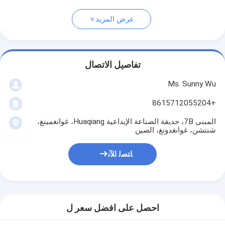
عرض المزيد
تفاصيل الاتصال
Ms. Sunny Wu
+8615712055204
المبنى 7B، حديقة الصناعة الإبداعية Huaqiang، غوانغمينغ،
شنتشن، غوانغدونغ، الصين
ﺎﺘﺼﻟ ﺍﻶﻧ
احصل على افضل سعر ل