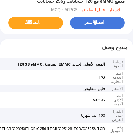
مدمج eMMC مع 128 جيجابايت و256 جيجابايت
الأسعار：قابل للتفاوض
MOQ：50PCS
افضل سعر
ﺎﺘﺼﻟ ﺍﻶﻧ
منتوج وصف
تسليط
,
,
المنتج الأصلي الجديد
EMMC المدمجة
128GB eMMC
الضوء
اسم
العلامة
PG
التجارية
الأسعار
قابل للتفاوض
الحد
الأدنى
50PCS
لكمية
القدرة
على
100 الف شهريا
العرض
رقم
8TLCB/G28256TLCB/G2564LTCB/G25128LTCB/G25256LTCB
الموديل