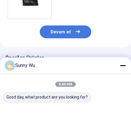
için Güvenilir Depolama
Devam et
Önerilen Ürünler
Sunny Wu
6:44 AM
Good day, what product are you looking for?
Otomobil sınıfı
Otomotiv Sınıfı
256GB 128GB 
eMMC, araç içi
eMMC, IVI ADAS
Kapasite Otom
Infotainment IVI için
Gömülü EMMC 5.1
Sınıf eMMC De
orijinal gömülü
64GB 128GB için
-45 ~ 105 ° C il