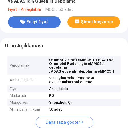
ve ADAS için Güvenilir Depolama
Fiyat：Anlaşılabilir
MOQ：50 adet
En iyi fiyat
Şimdi başvurun
Ürün Açıklaması
,
Otomotiv sınıfı eMMC5.1 FBGA 153
Otomobil Radarı için eMMC5.1
Vurgulamak
depolama
,
ADAS güvenilir depolama eMMC5.1
Varsayılan paketleme veya
Ambalaj bilgileri
özelleştirilmiş paketleme
Fiyat
Anlaşılabilir
Marka adı
PG
Menşe yeri
Shenzhen, Çin
Min sipariş miktarı
50 adet
Daha fazla göster